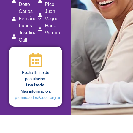
Dotto
Pico
Carlos
Juan
Fernández
Vaquer
Funes
Hada
Josefina
Verdún
Galli
Fecha límite de
postulación:
finalizada.
Más información:
premioacde@acde.org.ar