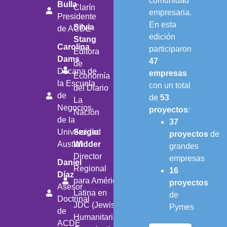
comunidad
Bulla
Clarín
empresaria.
Presidente
En esta
Silvia
de ACDE
edición
Stang
Carolina
participaron
Editora
Dams
47
de
Decana de
empresas
Economía
la Escuela
con un total
del Diario
de
de
53
La
Negocios
proyectos
:
Nación
de la
37
Universidad
Sergio
proyectos
de
Austral
Widder
grandes
Director
empresas
Daniel
Regional
16
Díaz
para América
proyectos
Asesor
Latina en
de
Doctrinal
JDC (Jewish
Pymes
de
Humanitarian
ACDE