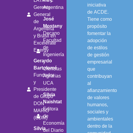
LATAM y
PwC
iniciativa
Gerente
Argentina
de ACDE.
General
José
Tiene como
de
Mostany
propósito
Argentina
Decano
fomentar la
y Brasil en
Facultad
adopción
Excelerate
de
de estilos
Energy
Ingeniería
de gestión
Gerardo
y
empresarial
Bartolomé
Ciencias
que
Fundador
Agrarias
contribuyan
y
UCA
al
Presidente
afianzamiento
Silvia
de Grupo
de valores
Naishtat
DON
humanos,
Editora
MARIO
sociales y
de
(GDM)
ambientales
Economía
dentro de la
Silvia
del Diario