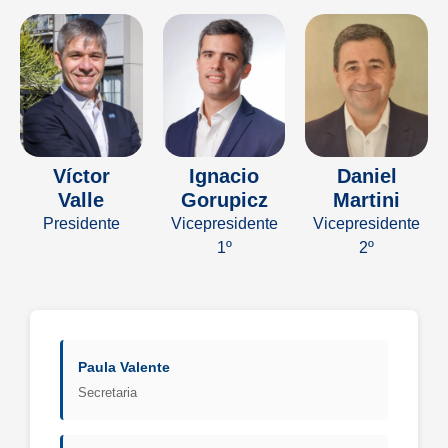
Víctor
Ignacio
Daniel
Valle
Gorupicz
Martini
Presidente
Vicepresidente
Vicepresidente
1º
2º
Paula Valente
Secretaria