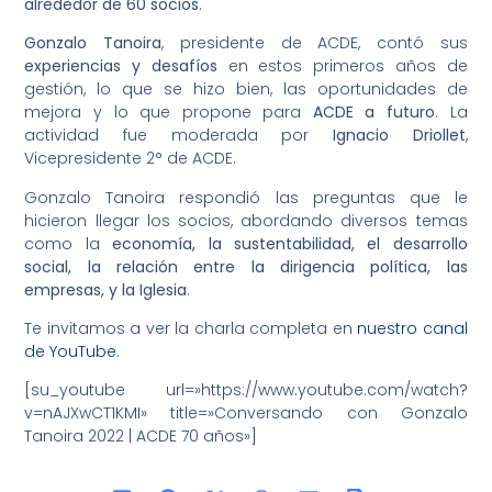
alrededor de 60 socios
.
Gonzalo Tanoira
, presidente de ACDE, contó sus
experiencias y desafíos
en estos primeros años de
gestión, lo que se hizo bien, las oportunidades de
mejora y lo que propone para
ACDE a futuro
. La
actividad fue moderada por
Ignacio Driollet
,
Vicepresidente 2° de ACDE.
Gonzalo Tanoira respondió las preguntas que le
hicieron llegar los socios, abordando diversos temas
como la
economía, la sustentabilidad, el desarrollo
social, la relación entre la dirigencia política, las
empresas, y la Iglesia
.
Te invitamos a ver la charla completa en
nuestro canal
de YouTube
.
[su_youtube url=»https://www.youtube.com/watch?
v=nAJXwCT1KMI» title=»Conversando con Gonzalo
Tanoira 2022 | ACDE 70 años»]