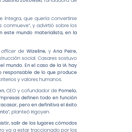
n
Justina Zoltowski
, fundadora de
 íntegra, que quería convertirse
s conmueve”, y advirtió sobre los
n este mundo materialista, en la
officer
de
Wizeline
, y
Ana Peire
,
strucción social. Casares sostuvo
l mundo. En el caso de la IA hay
no responsable de lo que produce
 criterios y valores humanos.
en
, CEO y cofundador de
Pomelo
,
mpresas definen todo en función
casar, pero en definitiva el éxito
ento
”, planteó Irigoyen.
tir, salir de los lugares cómodos
uro va a estar traccionado por los