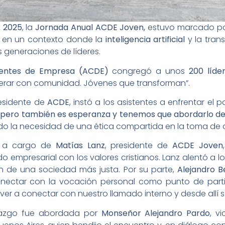
k 2025
, la
Jornada Anual ACDE Joven,
estuvo marcado por
 en un contexto donde la
inteligencia artificial
y la tran
s generaciones de líderes.
igentes de Empresa (ACDE)
congregó a unos
200 líde
derar con comunidad. Jóvenes que transforman”.
residente de
ACDE
, instó a los asistentes a enfrentar el 
e, pero también es esperanza y tenemos que abordarlo d
ando la necesidad de una ética compartida en la toma de 
o a cargo de
Matías Lanz
, presidente de
ACDE Joven
o empresarial con los valores cristianos. Lanz alentó a lo
ón de una sociedad más justa. Por su parte,
Alejandro B
onectar con la vocación personal como punto de parti
lver a conectar con nuestro llamado interno y desde allí s
derazgo fue abordada por
Monseñor Alejandro Pardo
, v