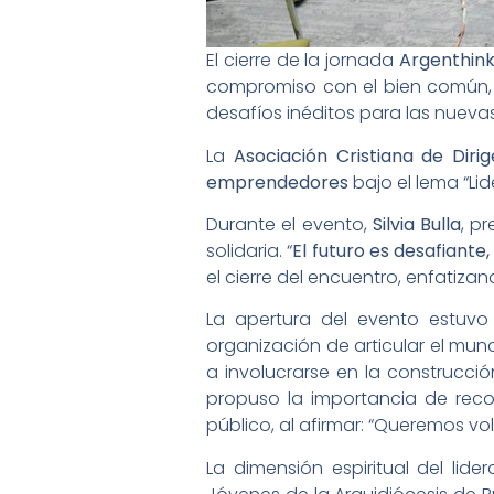
El cierre de la jornada
Argenthin
compromiso con el bien común,
desafíos inéditos para las nueva
La
Asociación Cristiana de Dir
emprendedores
bajo el lema “Li
Durante el evento,
Silvia Bulla
, p
solidaria. “
El futuro es desafiant
el cierre del encuentro, enfatiz
La apertura del evento estuv
organización de articular el mund
a involucrarse en la construcci
propuso la importancia de rec
público, al afirmar: “Queremos vo
La dimensión espiritual del li