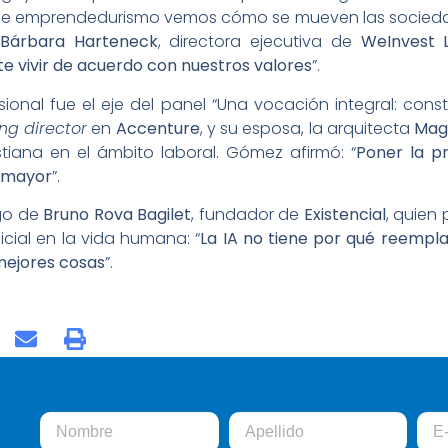
 de emprendedurismo vemos cómo se mueven las sociedad
Bárbara Harteneck
, directora ejecutiva de
WeInvest 
e vivir de acuerdo con nuestros valores
”.
sional fue el eje del panel “Una vocación integral: constru
g director
en
Accenture
, y su esposa, la arquitecta
Mag
istiana en el ámbito laboral. Gómez afirmó: “
Poner la p
 mayor
”.
rgo de
Bruno Rova Bagilet
, fundador de
Existencial
, quien
ficial en la vida humana: “
La IA no tiene por qué reempla
mejores cosas
”.