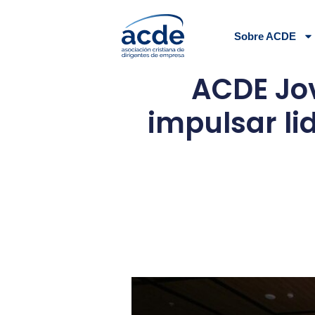
Sobre ACDE
ACDE Jov
impulsar li