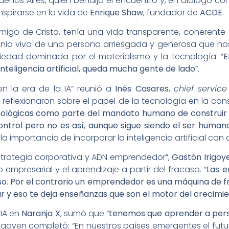
uenos Aires, quien bendijo el encuentro y, en diálogo co
inspirarse en la vida de
Enrique Shaw
, fundador de
ACDE
.
go de Cristo, tenía una vida transparente, coherente e
imonio vivo de una persona arriesgada y generosa que no
iedad dominada por el materialismo y la tecnología: “
E
inteligencia artificial, queda mucha gente de lado
”.
en la era de la IA” reunió a
Inés Casares
,
chief service 
s reflexionaron sobre el papel de la tecnología en la con
nológicas como parte del mandato humano de construir e
ontrol pero no es así, aunque sigue siendo el ser huma
 la importancia de incorporar la inteligencia artificial con
strategia corporativa y ADN emprendedor”,
Gastón Irigoy
to empresarial y el aprendizaje a partir del fracaso. “
Las e
so. Por el contrario un emprendedor es una máquina de fra
r y eso te deja enseñanzas que son el motor del crecimi
 IA en
Naranja X
, sumó que “
tenemos que aprender a persis
 Irigoyen completó: “En nuestros países emergentes el fut