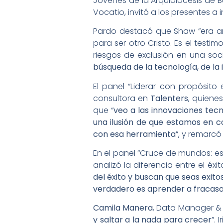
Jóvenes de la Arquidiócesis de B
Vocatio, invitó a los presentes a 
Pardo destacó que Shaw “era ami
para ser otro Cristo. Es el test
riesgos de exclusión en una soc
búsqueda de la tecnología, de la 
El panel “Liderar con propósito 
consultora en
Talenters
, quiene
que “
veo a las innovaciones tec
una ilusión de que estamos en c
con esa herramienta
”, y remarcó
En el panel “Cruce de mundos: e
analizó la diferencia entre el éxi
del éxito y buscan que seas exito
verdadero es aprender a fracasa
Camila Manera
, Data Manager &
y saltar a la nada para crecer
”.