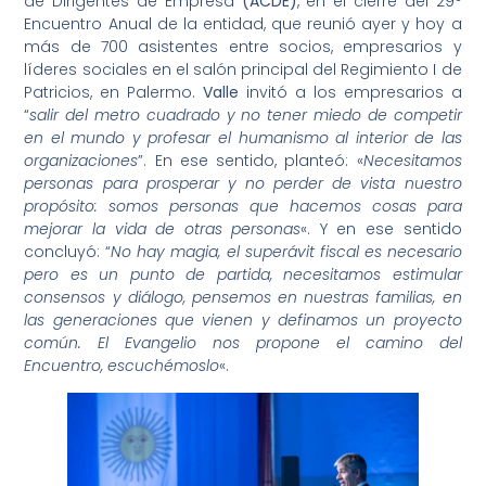
de Dirigentes de Empresa
(ACDE)
, en el cierre del 29°
Encuentro Anual de la entidad, que reunió ayer y hoy a
más de 700 asistentes entre socios, empresarios y
líderes sociales en el salón principal del Regimiento I de
Patricios, en Palermo.
Valle
invitó a los empresarios a
“
salir del metro cuadrado y no tener miedo de competir
en el mundo y profesar el humanismo al interior de las
organizaciones
”. En ese sentido, planteó: «
Necesitamos
personas para prosperar y no perder de vista nuestro
propósito: somos personas que hacemos cosas para
mejorar la vida de otras personas
«. Y en ese sentido
concluyó: “
No hay magia, el superávit fiscal es necesario
pero es un punto de partida, necesitamos estimular
consensos y diálogo, pensemos en nuestras familias, en
las generaciones que vienen y definamos un proyecto
común. El Evangelio nos propone el camino del
Encuentro, escuchémoslo
«.