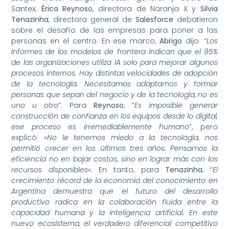
Santex;
Érica Reynoso
, directora de Naranja X y
Silvia
Tenazinha
, directora general de
Salesforce
debatieron
sobre el desafío de las empresas para poner a las
personas en el centro. En ese marco,
Abrigo
dijo: “
Los
informes de los modelos de frontera indican que el 95%
de las organizaciones utiliza IA solo para mejorar algunos
procesos internos. Hay distintas velocidades de adopción
de la tecnología. Necesitamos adaptarnos y formar
personas que sepan del negocio y de la tecnología, no es
uno u otro
”. Para
Reynoso
, “
Es imposible generar
construcción de confianza en los equipos desde lo digital,
ese proceso es irremediablemente humano
”, pero
explicó: «
No le tenemos miedo a la tecnología, nos
permitió crecer en los últimos tres años. Pensamos la
eficiencia no en bajar costos, sino en lograr más con los
recursos disponibles
«. En tanto, para
Tenazinha
, “
El
crecimiento récord de la economía del conocimiento en
Argentina demuestra que el futuro del desarrollo
productivo radica en la colaboración fluida entre la
capacidad humana y la inteligencia artificial. En este
nuevo ecosistema, el verdadero diferencial competitivo