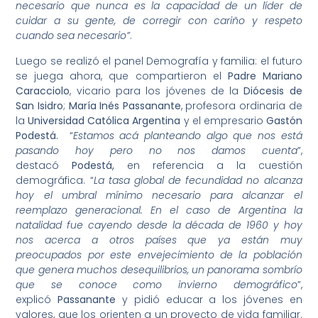
necesario que nunca es la capacidad de un líder de
cuidar a su gente, de corregir con cariño y respeto
cuando sea necesario”
.
Luego se realizó el panel Demografía y familia: el futuro
se juega ahora, que compartieron el
Padre Mariano
Caracciolo
, vicario para los jóvenes de la
Diócesis de
San Isidro
;
María Inés Passanante
, profesora ordinaria de
la
Universidad Católica Argentina
y el empresario
Gastón
Podestá.
“
Estamos acá planteando algo que nos está
pasando hoy pero no nos damos cuenta
”,
destacó
Podestá,
en referencia a la cuestión
demográfica. “
La tasa global de fecundidad no alcanza
hoy el umbral mínimo necesario para alcanzar el
reemplazo generacional. En el caso de Argentina la
natalidad fue cayendo desde la década de 1960 y hoy
nos acerca a otros países que ya están muy
preocupados por este envejecimiento de la población
que genera muchos desequilibrios, un panorama sombrío
que se conoce como invierno demográfico
”,
explicó
Passanante
y pidió educar a los jóvenes en
valores, que los orienten a un proyecto de vida familiar.