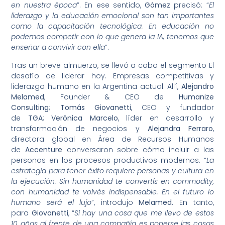
en nuestra época
”. En ese sentido,
Gómez
precisó: “
El
liderazgo y la educación emocional son tan importantes
como la capacitación tecnológica. En educación no
podemos competir con lo que genera la IA, tenemos que
enseñar a convivir con ella
”.
Tras un breve almuerzo, se llevó a cabo el segmento El
desafío de liderar hoy. Empresas competitivas y
liderazgo humano en la Argentina actual. Allí,
Alejandro
Melamed
, Founder & CEO de
Humanize
Consulting
;
Tomás Giovanetti
, CEO y fundador
de
TGA
;
Verónica Marcelo
, líder en desarrollo y
transformación de negocios y
Alejandra Ferraro
,
directora global en Área de Recursos Humanos
de
Accenture
conversaron sobre cómo incluir a las
personas en los procesos productivos modernos. “
La
estrategia para tener éxito requiere personas y cultura en
la ejecución. Sin humanidad te convertís en commodity,
con humanidad te volvés indispensable. En el futuro lo
humano será el lujo
”, introdujo
Melamed
. En tanto,
para
Giovanetti
, “
Si hay una cosa que me llevo de estos
10 años al frente de una compañía es ponerse las cosas