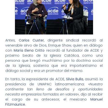
Antes,
Carlos Custer
, dirigente sindical recordó al
venerable sirvo de Dios, Enrique Shaw, quien en diálogo
con
María Elena Critto
recordó al fundador de ACDE y
próximo beato de la Iglesia Católica, como una
persona que bregó muchísimo por la doctrina social
de la Iglesia, sostenía que era importantísimo el
diálogo social y era un promotor del mismo.
En tanto, la expresidente de ACDE,
Silvia Bulla
, asumió la
presidencia de UNIAPAC latinoamericana: «
Nuestro
continente tan lleno de desafíos y oportunidades
necesita empresarios formados en valores
«, dijo al recibir
el cargo de su antecesor, el mexicano
Manuel
Fitzmaurice
.