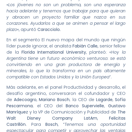
«
Los jóvenes no son un problema, son una esperanza
hacia adelante y tenemos que trabajar para que quieran
y abracen un proyecto familiar que nazca en sus
corazones. Ayudarlos a que se animen a pensar el largo
plazo
«, apuntó
Caracciolo.
En el segmento El nuevo mapa del mundo que ningún
líder puede ignorar, el analista
Fabián Calle,
senior fellow
de la
Florida International University
, planteó: «
Hoy la
Argentina tiene un futuro económico venturoso: se está
convirtiendo en una gran productora de energía y
minerales, lo que la transforma en un país altamente
compatible con Estados Unidos y la Unión Europea
”.
Más adelante, en el panel Productividad y desarrollo, el
desafío argentino, conversaron el cofundador y CEO
de
Adecoagro
,
Mariano Bosch
; la CEO de
Lagarde
,
Sofía
Pescarmona
; el CEO del
Banco Supervielle
,
Gustavo
Manríquez
y la VP de Comunicación y Publicidad de
The
Walt Disney Company
LatAm
,
Felicitas
Castrillón.
Para
Bosch
, “
Tenemos una oportunidad
espectacular para competir y aprovechar las ventajas